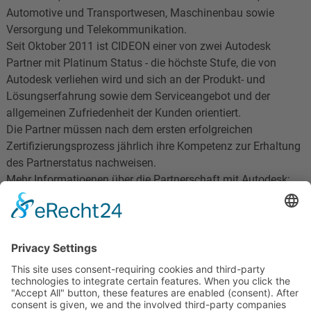
Automotive und Transportwesen, Maschinenbau sowie
Versorgung und Telekommunikation.
Seit Oktober 2011 ist CIDEON einer von zwei Autodesk
Partner mit Platinum Status - die höchste Stufe, die von
Autodesk verliehen wird und sich an der Produkt- und
Lösungserfahrung sowie dem Serviceangebot und der
allgemeinen Zufriedenheit der Kunden orientiert.
Die Partner müssen nach dem ersten erfolgreichen
Zertifizierungsprozess jährlich ihre Kompetenz zur Erhaltung
des Partnerstatus nachweisen.
Mehr Informatioenen über die Partnerschaft mit Autodesk:
www.cideon-web.de
CIDEON AG
Tzschirnerstraße 5a
02625 Bautzen
----------------------------------------------------