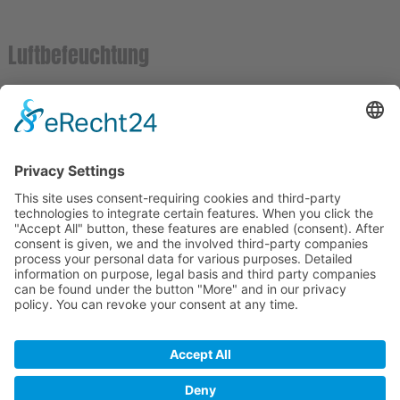
Luftbefeuchtung
Die fehlende Luftbefeuchtung verursacht jährlich Schäden in
Millionenhöhe in der Industrieproduktion: Luftfeuchte kann
man nicht fühlen und nicht sehen und genau deshalb wird
sie als Produktionsfaktor oft ignoriert. Von der Elektronik- bis
zur Textilindustrie gibt es viele Industriezweige, in denen eine
fehlende Luftbefeuchtung negative Auswirkungen auf die
Prozess- und Produktqualität hat.
© 2020 "Jadina100"
Home
Datenschutz
Impressum
Cookie-Einstellungen
Login